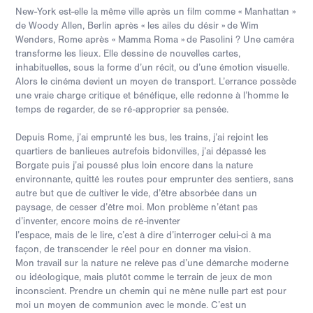
New-York est-elle la même ville après un film comme « Manhattan »
de Woody Allen, Berlin après « les ailes du désir » de Wim
Wenders, Rome après « Mamma Roma » de Pasolini ? Une caméra
transforme les lieux. Elle dessine de nouvelles cartes,
inhabituelles, sous la forme d’un récit, ou d’une émotion visuelle.
Alors le cinéma devient un moyen de transport. L’errance possède
une vraie charge critique et bénéfique, elle redonne à l’homme le
temps de regarder, de se ré-approprier sa pensée.
Depuis Rome, j’ai emprunté les bus, les trains, j’ai rejoint les
quartiers de banlieues autrefois bidonvilles, j’ai dépassé les
Borgate puis j’ai poussé plus loin encore dans la nature
environnante, quitté les routes pour emprunter des sentiers, sans
autre but que de cultiver le vide, d’être absorbée dans un
paysage, de cesser d’être moi. Mon problème n’étant pas
d’inventer, encore moins de ré-inventer
l’espace, mais de le lire, c’est à dire d’interroger celui-ci à ma
façon, de transcender le réel pour en donner ma vision.
Mon travail sur la nature ne relève pas d’une démarche moderne
ou idéologique, mais plutôt comme le terrain de jeux de mon
inconscient. Prendre un chemin qui ne mène nulle part est pour
moi un moyen de communion avec le monde. C’est un